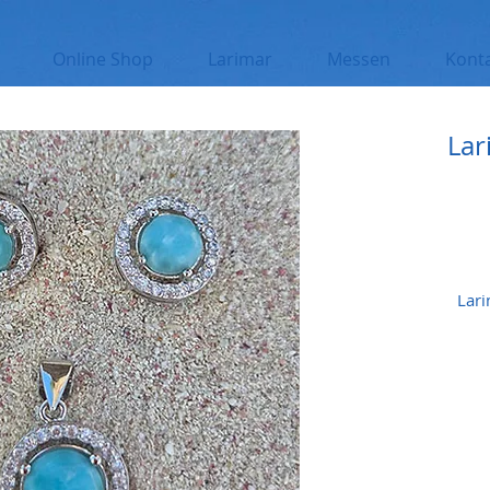
Online Shop
Larimar
Messen
Kont
Lar
Lari