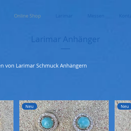
Online Shop
Larimar
Messen
Kont
Larimar Anhänger
en von Larimar Schmuck Anhängern
Neu
Neu