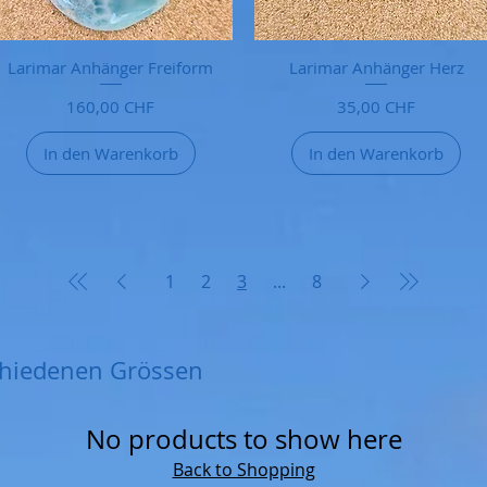
Larimar Anhänger Freiform
Larimar Anhänger Herz
Preis
Preis
160,00 CHF
35,00 CHF
In den Warenkorb
In den Warenkorb
1
2
3
...
8
chiedenen Grössen
No products to show here
Back to Shopping