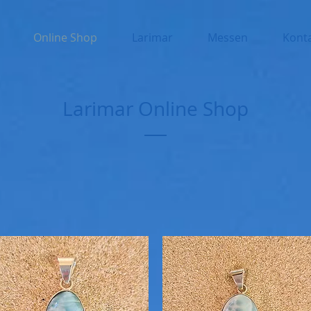
Online Shop
Larimar
Messen
Kont
Larimar Online Shop