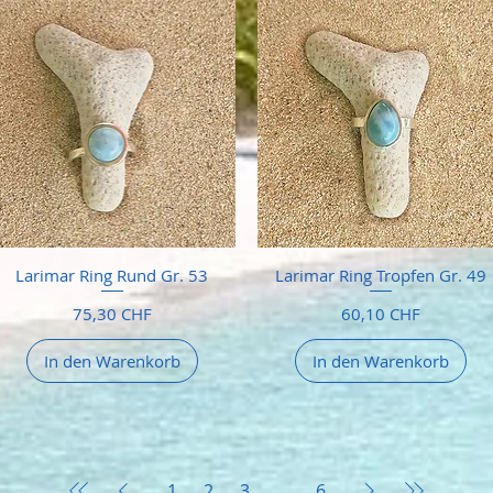
Larimar Ring Rund Gr. 53
Larimar Ring Tropfen Gr. 49
Preis
Preis
75,30 CHF
60,10 CHF
In den Warenkorb
In den Warenkorb
1
2
3
...
6