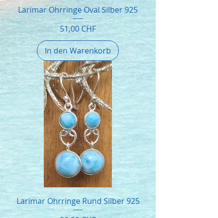
Larimar Ohrringe Oval Silber 925
Preis
51,00 CHF
In den Warenkorb
Larimar Ohrringe Rund Silber 925