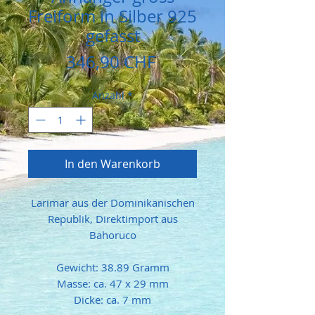
Freiform in Silber 925
gefasst
Preis
346,90 CHF
Anzahl
*
In den Warenkorb
Larimar aus der Dominikanischen
Republik, Direktimport aus
Bahoruco
Gewicht: 38.89 Gramm
Masse: ca. 47 x 29 mm
Dicke: ca. 7 mm